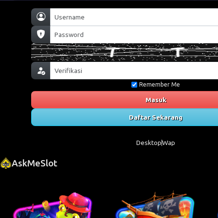
Remember Me
Masuk
Daftar Sekarang
Desktop
Wap
AskMeSlot