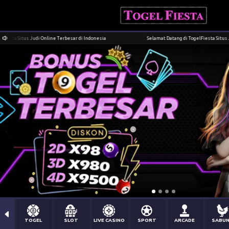
 Situs Judi Online Terbesar di Indonesia
Selamat Datang di TogelFiesta Situs Judi On
TOGEL
SLOT
LIVE CASINO
SPORT
ARCADE
SABU