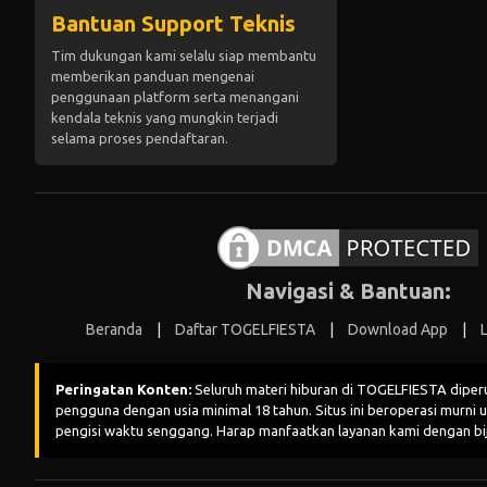
Bantuan Support Teknis
Tim dukungan kami selalu siap membantu
memberikan panduan mengenai
penggunaan platform serta menangani
kendala teknis yang mungkin terjadi
selama proses pendaftaran.
Navigasi & Bantuan:
Beranda
|
Daftar TOGELFIESTA
|
Download App
|
Peringatan Konten:
Seluruh materi hiburan di TOGELFIESTA diper
pengguna dengan usia minimal 18 tahun. Situs ini beroperasi murni u
pengisi waktu senggang. Harap manfaatkan layanan kami dengan bi