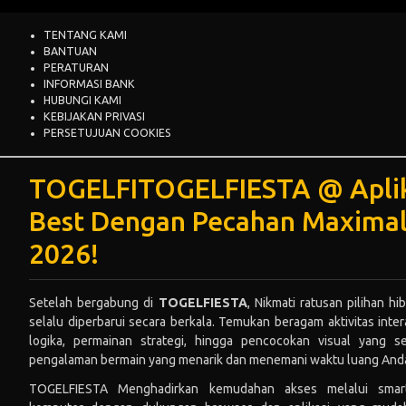
TENTANG KAMI
BANTUAN
PERATURAN
INFORMASI BANK
HUBUNGI KAMI
KEBIJAKAN PRIVASI
PERSETUJUAN COOKIES
TOGELFITOGELFIESTA @ Aplika
Best Dengan Pecahan Maxima
2026!
Setelah bergabung di
TOGELFIESTA
, Nikmati ratusan pilihan h
selalu diperbarui secara berkala. Temukan beragam aktivitas intera
logika, permainan strategi, hingga pencocokan visual yang s
pengalaman bermain yang menarik dan menemani waktu luang Anda 
TOGELFIESTA Menghadirkan kemudahan akses melalui smart