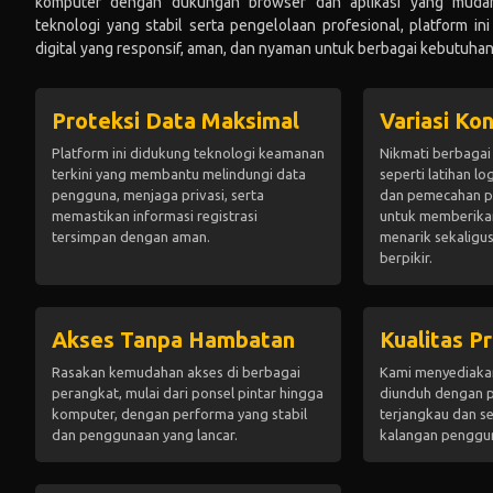
komputer dengan dukungan browser dan aplikasi yang mudah 
teknologi yang stabil serta pengelolaan profesional, platform 
digital yang responsif, aman, dan nyaman untuk berbagai kebutuha
Proteksi Data Maksimal
Variasi Ko
Platform ini didukung teknologi keamanan
Nikmati berbagai 
terkini yang membantu melindungi data
seperti latihan lo
pengguna, menjaga privasi, serta
dan pemecahan p
memastikan informasi registrasi
untuk memberika
tersimpan dengan aman.
menarik sekalig
berpikir.
Akses Tanpa Hambatan
Kualitas P
Rasakan kemudahan akses di berbagai
Kami menyediakan
perangkat, mulai dari ponsel pintar hingga
diunduh dengan p
komputer, dengan performa yang stabil
terjangkau dan s
dan penggunaan yang lancar.
kalangan penggu